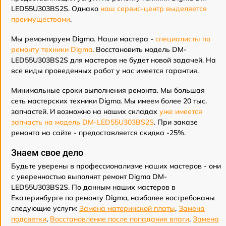
LED55U303BS2S. Однако
наш сервис-центр выделяется
преимуществами
.
Мы ремонтируем Digma. Наши мастера -
специалисты по
ремонту техники Digma
. Восстановить модель DM-
LED55U303BS2S для мастеров не будет новой задачей. На
все виды проведенных работ у нас имеется гарантия.
Минимальные сроки выполнения ремонта. Мы большая
сеть мастерских техники Digma. Мы имеем более 20 тыс.
запчастей. И возможно на наших складах
уже имеется
запчасть на модель DM-LED55U303BS2S
. При заказе
ремонта на сайте - предоставляется скидка -25%.
Знаем свое дело
Будьте уверены в профессионализме наших мастеров - они
с уверенностью выполнят ремонт Digma DM-
LED55U303BS2S. По данным наших мастеров в
Екатеринбурге по ремонту Digma, наиболее востребованы
следующие услуги:
Замена материнской платы
,
Замена
подсветки
,
Восстановление после попадания влаги
,
Замена