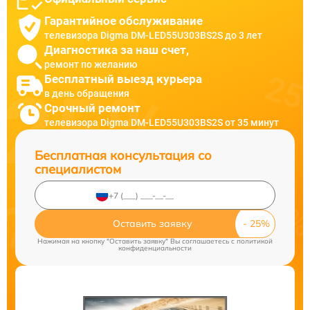
Гарантийное обслуживание
телевизора Digma DM-LED55U303BS2S до 3 лет
Диагностика за наш счет,
ремонт по желанию
Бесплатный выезд курьера
в день обращения
Срочный ремонт
телевизора Digma DM-LED55U303BS2S от 35 минут
Бесплатная консультация со
специалистом
Оставить заявку
Нажимая на кнопку "Оставить заявку" Вы соглашаетесь c
политикой
конфиденциальности