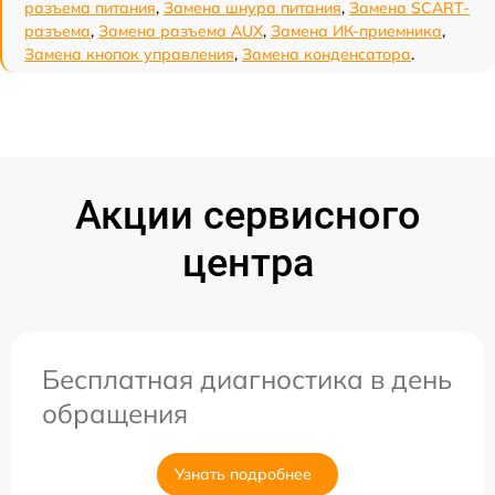
разъема питания
,
Замена шнура питания
,
Замена SCART-
разъема
,
Замена разъема AUX
,
Замена ИК-приемника
,
Замена кнопок управления
,
Замена конденсатора
.
Акции сервисного
центра
Бесплатная диагностика в день
обращения
Узнать подробнее