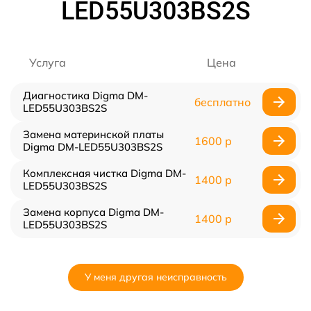
LED55U303BS2S
Услуга
Цена
Диагностика Digma DM-
бесплатно
LED55U303BS2S
Замена материнской платы
1600 р
Digma DM-LED55U303BS2S
Комплексная чистка Digma DM-
1400 р
LED55U303BS2S
Замена корпуса Digma DM-
1400 р
LED55U303BS2S
У меня другая неисправность