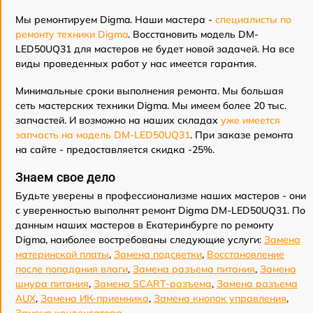
Мы ремонтируем Digma. Наши мастера -
специалисты по
ремонту техники Digma
. Восстановить модель DM-
LED50UQ31 для мастеров не будет новой задачей. На все
виды проведенных работ у нас имеется гарантия.
Минимальные сроки выполнения ремонта. Мы большая
сеть мастерских техники Digma. Мы имеем более 20 тыс.
запчастей. И возможно на наших складах
уже имеется
запчасть на модель DM-LED50UQ31
. При заказе ремонта
на сайте - предоставляется скидка -25%.
Знаем свое дело
Будьте уверены в профессионализме наших мастеров - они
с уверенностью выполнят ремонт Digma DM-LED50UQ31. По
данным наших мастеров в Екатеринбурге по ремонту
Digma, наиболее востребованы следующие услуги:
Замена
материнской платы
,
Замена подсветки
,
Восстановление
после попадания влаги
,
Замена разъема питания
,
Замена
шнура питания
,
Замена SCART-разъема
,
Замена разъема
AUX
,
Замена ИК-приемника
,
Замена кнопок управления
,