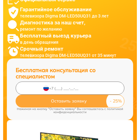
Гарантийное обслуживание
телевизора Digma DM-LED50UQ31 до 3 лет
Диагностика за наш счет,
ремонт по желанию
Бесплатный выезд курьера
в день обращения
Срочный ремонт
телевизора Digma DM-LED50UQ31 от 35 минут
Бесплатная консультация со
специалистом
Оставить заявку
Нажимая на кнопку "Оставить заявку" Вы соглашаетесь c
политикой
конфиденциальности