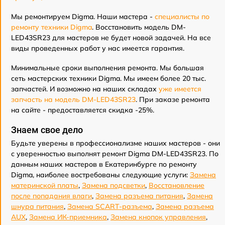
Мы ремонтируем Digma. Наши мастера -
специалисты по
ремонту техники Digma
. Восстановить модель DM-
LED43SR23 для мастеров не будет новой задачей. На все
виды проведенных работ у нас имеется гарантия.
Минимальные сроки выполнения ремонта. Мы большая
сеть мастерских техники Digma. Мы имеем более 20 тыс.
запчастей. И возможно на наших складах
уже имеется
запчасть на модель DM-LED43SR23
. При заказе ремонта
на сайте - предоставляется скидка -25%.
Знаем свое дело
Будьте уверены в профессионализме наших мастеров - они
с уверенностью выполнят ремонт Digma DM-LED43SR23. По
данным наших мастеров в Екатеринбурге по ремонту
Digma, наиболее востребованы следующие услуги:
Замена
материнской платы
,
Замена подсветки
,
Восстановление
после попадания влаги
,
Замена разъема питания
,
Замена
шнура питания
,
Замена SCART-разъема
,
Замена разъема
AUX
,
Замена ИК-приемника
,
Замена кнопок управления
,