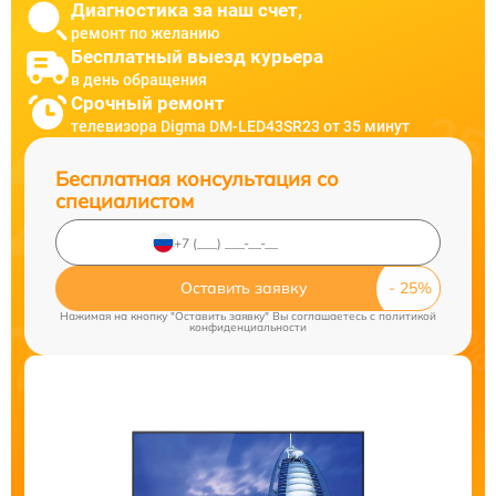
Диагностика за наш счет,
ремонт по желанию
Бесплатный выезд курьера
в день обращения
Срочный ремонт
телевизора Digma DM-LED43SR23 от 35 минут
Бесплатная консультация со
специалистом
Оставить заявку
Нажимая на кнопку "Оставить заявку" Вы соглашаетесь c
политикой
конфиденциальности