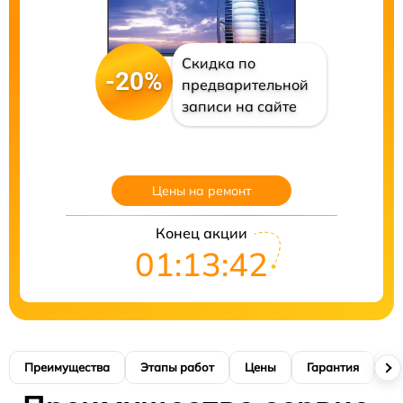
Скидка по
-20%
предварительной
записи на сайте
Цены на ремонт
Конец акции
01:13:41
Преимущества
Этапы работ
Цены
Гарантия
М