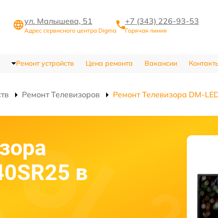
ул. Малышева, 51
+7 (343) 226-93-53
Адрес сервисного центра Digma
Горячая линия
Ремонт устройств
Цена ремонта
Вакансии
Контакт
ств
Ремонт Телевизоров
Ремонт Телевизора DM-LE
зора
40SR25 в