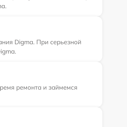
a.
ания Digma. При серьезной
igma.
время ремонта и займемся