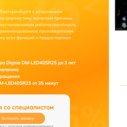
Екатеринбурге с устранением
м диагностику, выявляем причины
восстанавливаем работоспособность
и рекомендованные производителем
рку всех функций и предоставляем
ра Digma DM-LED40SR25 до 3 лет
 желанию
бращения
M-LED40SR25 от 35 минут
я со специалистом
Оставить заявку
есь c
политикой конфиденциальности