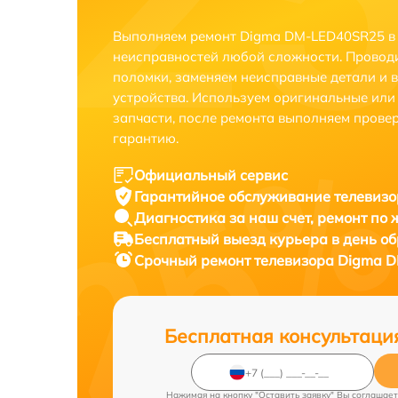
Выполняем ремонт Digma DM-LED40SR25 в 
неисправностей любой сложности. Проводи
поломки, заменяем неисправные детали и 
устройства. Используем оригинальные ил
запчасти, после ремонта выполняем прове
гарантию.
Официальный сервис
Гарантийное обслуживание
телевизо
Диагностика за наш счет,
ремонт по
Бесплатный выезд курьера
в день о
Срочный ремонт
телевизора Digma D
Бесплатная консультаци
Нажимая на кнопку "Оставить заявку" Вы соглашает