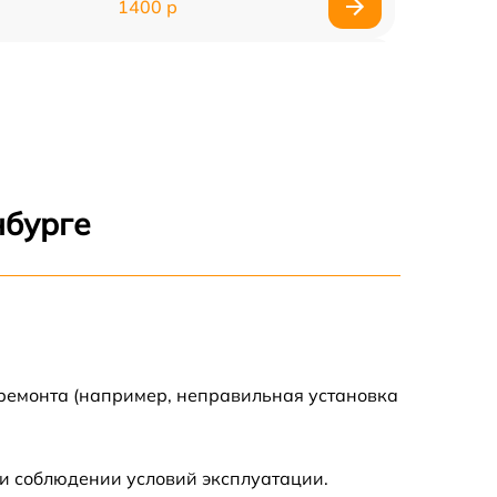
1400 р
1200 р
1200 р
1000 р
нбурге
1800 р
900 р
1200 р
 ремонта (например, неправильная установка
1300 р
и соблюдении условий эксплуатации.