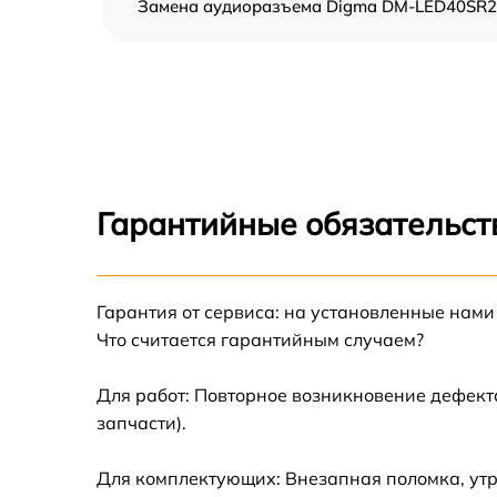
Замена аудиоразъема Digma DM-LED40SR
Замена USB порта Digma DM-LED40SR25
Замена разъёмов (HDMI, DVI, Дисплей
порта) Digma DM-LED40SR25
Замена модуля Wi-Fi Digma DM-LED40SR25
Гарантийные обязательст
Ремонт цепи питания Digma DM-LED40SR25
Прошивка блока управления Digma DM-
Гарантия от сервиса: на установленные нами
LED40SR25
Что считается гарантийным случаем?
Замена лампы подсветки Digma DM-
LED40SR25
Для работ: Повторное возникновение дефект
запчасти).
Замена контроллера Digma DM-LED40SR25
Для комплектующих: Внезапная поломка, утр
Ремонт блока управления Digma DM-