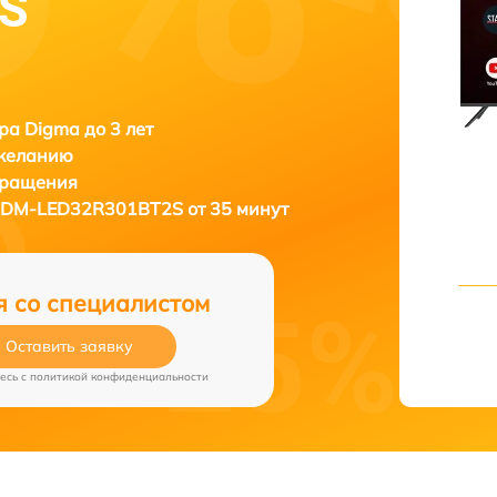
S
ра Digma до 3 лет
 желанию
бращения
 DM-LED32R301BT2S от 35 минут
я со специалистом
Оставить заявку
есь c
политикой конфиденциальности