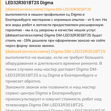
LED32R301BT2S Digma
[dataset:services:name] Digma DM-LED32R301BT2S
выполняется в нашем профильном сц Digma в
Екатеринбурге мастерами с огромным опытом - от 5 лет. На
все виды работ и запчасти предоставляем расширенную
гарантию - мы в сц уверены в качестве наших услуг.
[dataset:services:name] Digma DM-LED32R301BT2S будет
стоить на -15% дешевле при оформлении заказа на сайте
через форму заказа звонка.
[dataset:services:name] Digma DM-LED32R301BT2S
выполняется на выезде, если не требует большого
оборудования и длительного времени ремонта. В
таких случаях наш мастер доставит Digma DM-
LED32R301BT2S в сц Digma в Екатеринбурге и
привезет обратно.
Закажите звонок или позвоните и наш мастер
сервис-центра Digma в Екатеринбурге
проконсультирует и озвучит стоимость работ над
телевизора Digma DM-LED32R301BT2S.
[dataset:services:name] Digma DM-LED32R301BT2S