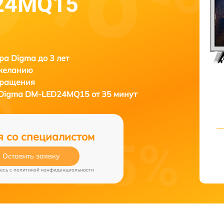
24MQ15
ра Digma до 3 лет
 желанию
бращения
Digma DM-LED24MQ15 от 35 минут
я со специалистом
Оставить заявку
есь c
политикой конфиденциальности