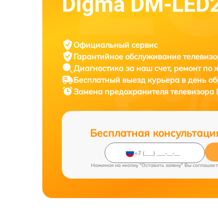
Digma DM-LED
Официальный сервис
Гарантийное обслуживание
телевизо
Диагностика за наш счет,
ремонт по
Бесплатный выезд курьера
в день о
Замена предохранителя телевизора
Бесплатная консультаци
Нажимая на кнопку "Оставить заявку" Вы соглашает