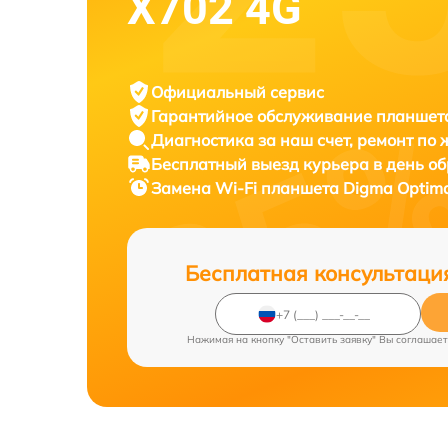
X702 4G
Официальный сервис
Гарантийное обслуживание
планшета
Диагностика за наш счет,
ремонт по
Бесплатный выезд курьера
в день о
Замена Wi-Fi планшета
Digma Optima
Бесплатная консультаци
Нажимая на кнопку "Оставить заявку" Вы соглашает