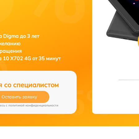
 Digma до 3 лет
 желанию
бращения
 10 X702 4G от 35 минут
я со специалистом
Оставить заявку
есь c
политикой конфиденциальности