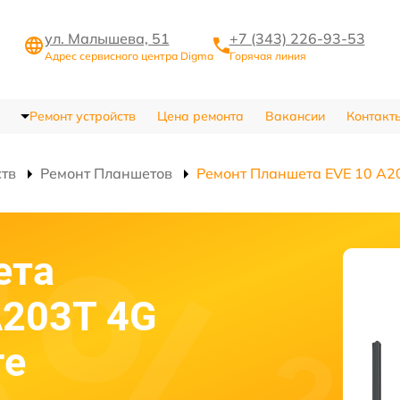
ул. Малышева, 51
+7 (343) 226-93-53
Адрес сервисного центра Digma
Горячая линия
Ремонт устройств
Цена ремонта
Вакансии
Контакт
ств
Ремонт Планшетов
Ремонт Планшета EVE 10 A2
ета
A203T 4G
ге