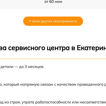
от 60 мин
от 60 мин
У меня другая неисправность
от 60 мин
от 60 мин
ва сервисного центра в Екатери
T
от 60 мин
 детали — до 3 месяцев.
от 60 мин
от 60 мин
а, который напрямую связан с качеством проведенного
от 60 мин
из строя, утрата работоспособности или несоответств