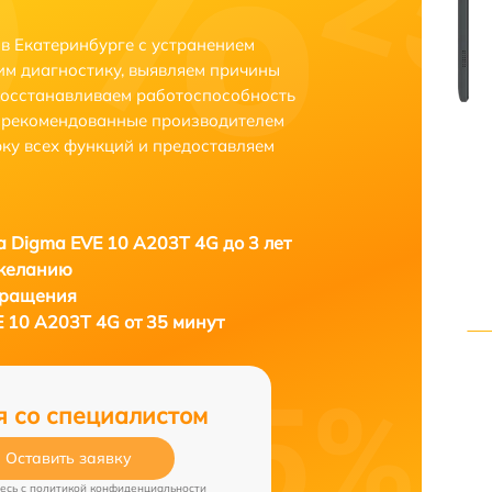
в Екатеринбурге с устранением
м диагностику, выявляем причины
восстанавливаем работоспособность
и рекомендованные производителем
рку всех функций и предоставляем
 Digma EVE 10 A203T 4G до 3 лет
 желанию
бращения
 10 A203T 4G от 35 минут
я со специалистом
Оставить заявку
есь c
политикой конфиденциальности