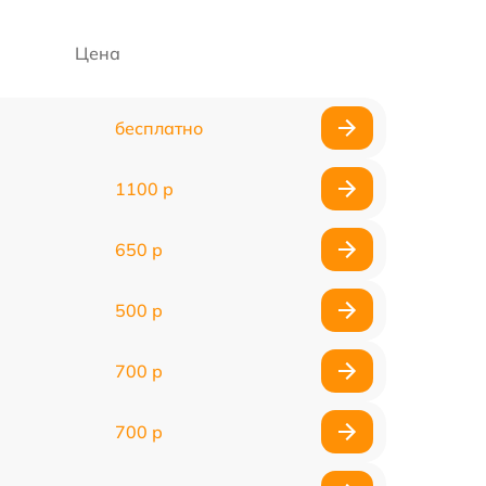
Цена
бесплатно
1100 р
650 р
500 р
700 р
700 р