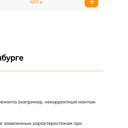
600 р
900 р
1100 р
500 р
нбурге
800 р
1200 р
800 р
 ремонта (например, некорректный монтаж
500 р
ие заявленным характеристикам при