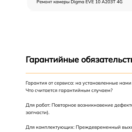
Ремонт камеры Digma EVE 10 A203T 4G
Чистка от пыли Digma EVE 10 A203T 4G
Замена стекла Digma EVE 10 A203T 4G
Замена динамика Digma EVE 10 A203T 4G
Гарантийные обязательст
Замена задней крышки Digma EVE 10 A203
4G
Замена дисплея (экрана) Digma EVE 10
Гарантия от сервиса: на установленные нами
A203T 4G
Что считается гарантийным случаем?
Замена корпуса Digma EVE 10 A203T 4G
Для работ: Повторное возникновение дефект
запчасти).
Замена аккумулятора Digma EVE 10 A203T
4G
Для комплектующих: Преждевременный выход 
Замена платы управления (мат.платы, мейн