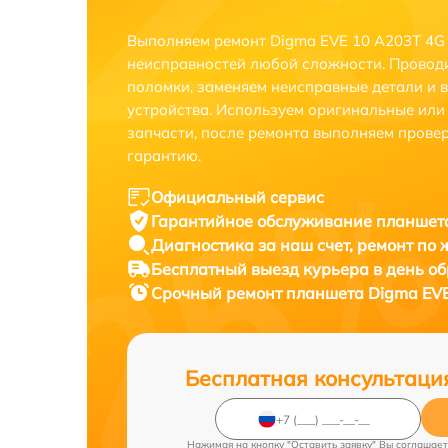
Выполняем ремонт Digma EVE 10 A203T 4G 
неисправностей любой сложности. Проводи
поломки, заменяем неисправные детали и 
устройства. Используем оригинальные ил
запчасти, после ремонта выполняем прове
гарантию.
Официальный сервис
Гарантийное обслуживание
планшета
Диагностика за наш счет,
ремонт по
Бесплатный выезд курьера
в день о
Срочный ремонт
планшета Digma EVE
Бесплатная консультаци
Нажимая на кнопку "Оставить заявку" Вы соглашает