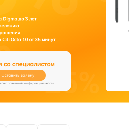
 Digma до 3 лет
 желанию
бращения
 Citi Octa 10 от 35 минут
я со специалистом
Оставить заявку
есь c
политикой конфиденциальности