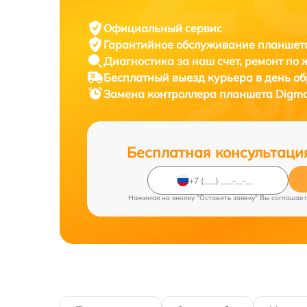
Официальный сервис
Гарантийное обслуживание
планшета
Диагностика за наш счет,
ремонт по
Бесплатный выезд курьера
в день о
Замена контроллера планшета
Digma
Бесплатная консультаци
Нажимая на кнопку "Оставить заявку" Вы соглашает