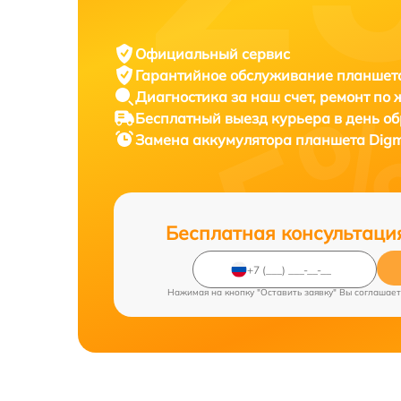
Официальный сервис
Гарантийное обслуживание
планшета
Диагностика за наш счет,
ремонт по
Бесплатный выезд курьера
в день о
Замена аккумулятора планшета
Digm
Бесплатная консультаци
Нажимая на кнопку "Оставить заявку" Вы соглашает