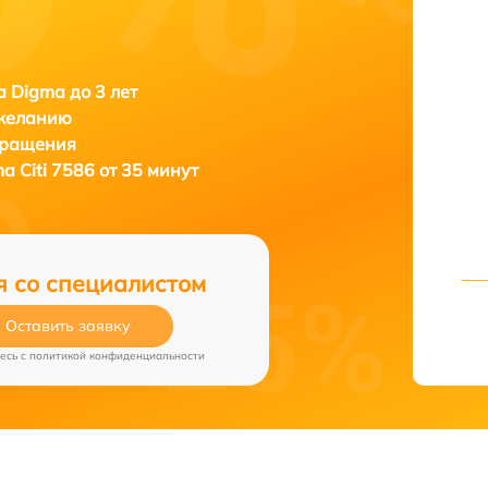
 Digma до 3 лет
 желанию
бращения
a Citi 7586 от 35 минут
я со специалистом
Оставить заявку
есь c
политикой конфиденциальности